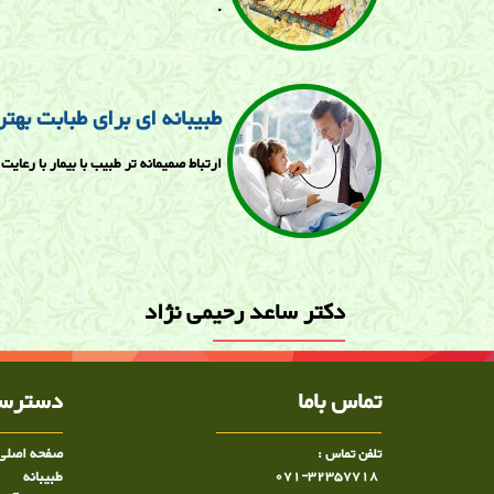
.
طبیبانه ای برای طبابت بهتر
ارتباط صميمانه تر طبيب با بيمار با رعایت
دکتر ساعد رحيمی ن‍ژاد
تماس باما
دسترسی
صفحه اصلی
تلفن تماس :
071-32357718
طبيبانه