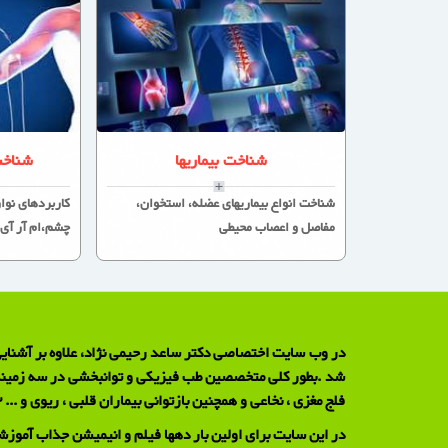
شناخت بیماریها
شناخت
شناخت انواع بیماریهای عضله، استخوان،
کاربردهای نو
مفاصل و اعصاب محیطی
چشم،ام آر آی،
در وب سایت اختصاصی دکتر ساعد رحیمی نژاد، علاوه بر آشنایی 
فلج مغزی ، نخاعی و همچنین بازتوانی بیماران قلبی ، ریوی و ... 3) تست تشخیصی الکترودیاگنوز ( نوار عصب و عضله ) جهت تشخیص انواع بیماری های عضلانی و اعصاب محیطی.
در این سایت برای اولین بار دهها فیلم و انیمیشن جذاب آموزش