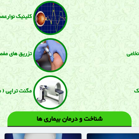
كلینیک نوارعصب 
نخاعی
تزریق های مفص
یک
مگنت تراپی ( م
شناخت و درمان بیماری ها