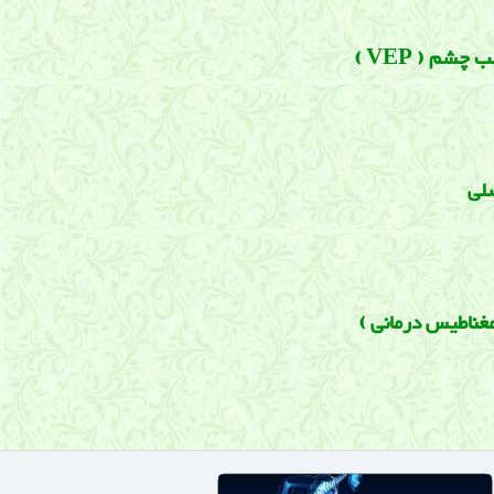
چشم ( VEP )
لی
غناطیس درمانی )