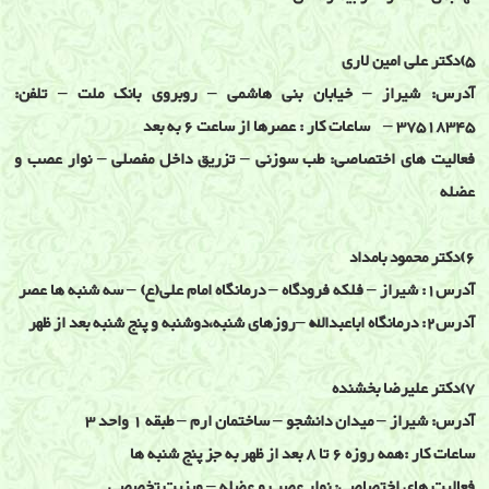
5)دکتر علی امین لاری
آدرس: شیراز – خیابان بنی هاشمی – روبروی بانک ملت – تلفن:
37518345 – ساعات کار : عصرها از ساعت 6 به بعد
فعالیت های اختصاصی: طب سوزنی – تزریق داخل مفصلی – نوار عصب و
عضله
6)دکتر محمود بامداد
آدرس1: شیراز – فلکه فرودگاه – درمانگاه امام علی(ع) – سه شنبه ها عصر
آدرس2: درمانگاه اباعبدالله –روزهای شنبه،دوشنبه و پنج شنبه بعد از ظهر
7)دکتر علیرضا بخشنده
آدرس: شیراز – میدان دانشجو – ساختمان ارم – طبقه 1 واحد 3
ساعات کار :همه روزه 6 تا 8 بعد از ظهر به جز پنج شنبه ها
فعالیت های اختصاصی: نوار عصب و عضله – ویزیت تخصصی