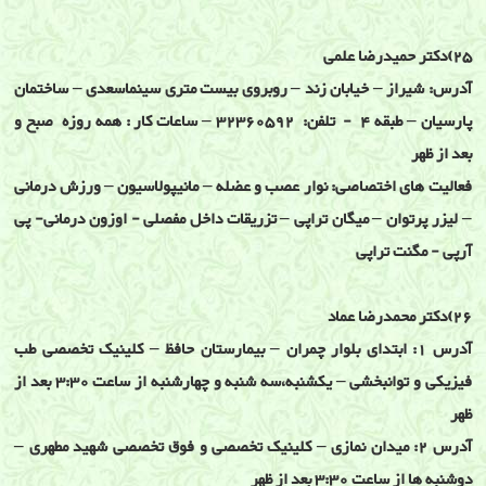
25)دکتر حمیدرضا علمی
آدرس: شیراز – خیابان زند – روبروی بیست متری سینماسعدی – ساختمان
پارسیان – طبقه 4 - تلفن: 32360592 – ساعات کار : همه روزه صبح و
بعد از ظهر
فعالیت های اختصاصی: نوار عصب و عضله – مانیپولاسیون – ورزش درمانی
– لیزر پرتوان – میگان تراپی – تزریقات داخل مفصلی - اوزون درمانی- پی
آرپی - مگنت تراپی
26)دکتر محمدرضا عماد
آدرس 1: ابتدای بلوار چمران – بیمارستان حافظ – کلینیک تخصصی طب
فیزیکی و توانبخشی – یکشنبه،سه شنبه و چهارشنبه از ساعت 3:30 بعد از
ظهر
آدرس 2: میدان نمازی – کلینیک تخصصی و فوق تخصصی شهید مطهری –
دوشنبه ها از ساعت 3:30 بعد از ظهر