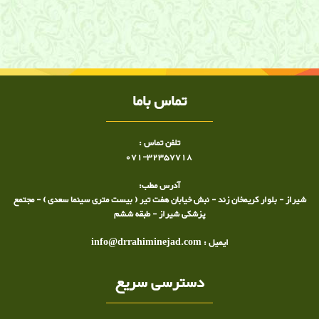
معرفی اعضا ی انجمن فارس
اعضاي انجمن فارس
تماس باما
تلفن تماس :
071-32357718
آدرس مطب:
شیراز - بلوار کریمخان زند - نبش خیابان هفت تیر ( بیست متری سینما سعدی ) - مجتمع
پزشکی شیراز - طبقه ششم
ایمیل : info@drrahiminejad.com
دسترسی سریع