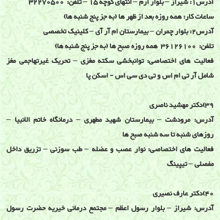
آدرس1: شیراز – بلوار ارم – انتهای کوچه 15 – تلفن: 32270500
ساعات کار: همه روزه بعد از ظهر ها (به جز پنج شنبه ها)
آدرس2: بلوار چمران – بیمارستان ام آر آی – کلینیک تخصصی
تلفن: 36126100 همه روزه صبح ها (به جز پنج شنبه ها)
فعالیت های اختصاصی: توانبخشی سکته مغزی – تحریک غیرتهاجمی مغز
شامل آر تی ام اس و تی دی سی اس - اسکن پا
39)دکتر مهشید ناصری
آدرس: مرودشت – بیمارستان شهید مطهری – درمانگاه خاتم الانبیا –
روزهای شنبه تا سه شنبه صبح ها
فعالیت های اختصاصی: نوار عصب و عضله – طب سوزنی – تزریق داخل
مفصلی – تیپینگ
40)دکتر عارف نصیری
آدرس: شیراز – بلوار رسول اعظم – مجتمع درمانی خیریه حضرت رسول