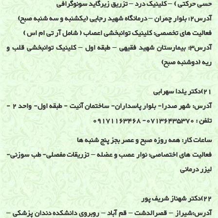
حسی حرکتی ) – کلینیک درد – تزریق زیرگاید سونوگرافی
آدرس2: بلوار چمران – درمانگاه شهید رجایی (یکشنبه و سه شنبه صبح)
فعالیت های تخصصی: کلینیک توانبخشی اعصاب ( شامل آر تی ام اس )
آدرس3: بیمارستان شهید فقیهی – طبقه اول – کلینیک توانبخشی قلب و
ریه (دوشنبه صبح)
21)دکتر یلدا سهرابی
آدرس: شهر صدرا- بلوار پاسداران- ساختمان آنیت - طبقه اول- واحد 2 -
تلفن : 07136435370- 09171163468
ساعات کار: همه روزه صبح و عصر بجز پنج شنبه ها
فعالیت های اختصاصی: نوار عصب و عضله – تزریقات مفصلی- طب سوزنی-
لیزر درمانی
22)دکتر شهناز شریف پور
آدرس:شیراز – قصرالدشت – قم آباد – روبروی دانشکده دندان پزشکی –