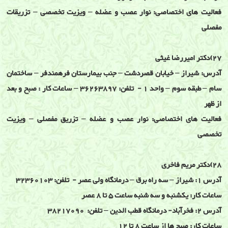
فعالیت های اختصاصی: نوار عصب و عضله – ویزیت تخصصی – تزریقات
مفصلی
27)دکتر امیررضا غیثی
آدرس: شیراز – خیابان قصردشت – جنب بیمارستان فرهمندفر – ساختمان
سام – طبقه سوم – واحد 1 - تلفن: 36263897 – ساعات کار : صبح و بعد
از ظهر
فعالیت های اختصاصی: نوار عصب و عضله – تزریق مفصلی – ویزیت
تخصصی
28)دکتر مریم فاخری
آدرس 1: شیراز – سه راه برق – درمانگاه ولی عصر - تلفن: 32360103
ساعات کار: یکشنبه و سه شنبه ساعت 5 تا 8 عصر
آدرس 2: فخرآباد- درمانگاه قطب الدین – تلفن: 38217090
ساعات کار: صبح ها از ساعت 8 تا 12