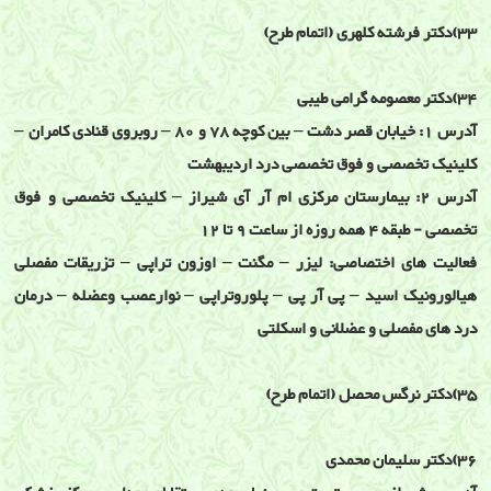
33)دکتر فرشته کلهری (اتمام طرح)
34)دکتر معصومه گرامی طیبی
آدرس 1: خیابان قصر دشت – بین کوچه 78 و 80 – روبروی قنادی کامران –
کلینیک تخصصی و فوق تخصصی درد اردیبهشت
آدرس 2: بیمارستان مرکزی ام آر آی شیراز – کلینیک تخصصی و فوق
تخصصی - طبقه 4 همه روزه از ساعت 9 تا 12
فعالیت های اختصاصی: لیزر – مگنت – اوزون تراپی – تزریقات مفصلی
هیالورونیک اسید – پی آر پی – پلوروتراپی – نوارعصب وعضله – درمان
درد های مفصلی و عضلانی و اسکلتی
35)دکتر نرگس محصل (اتمام طرح)
36)دکتر سلیمان محمدی