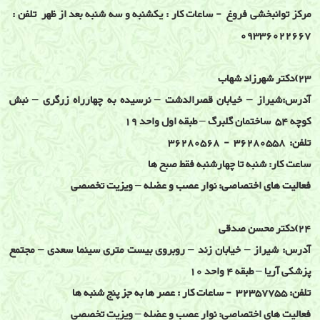
مرکز توانبخشی فروغ - ساعات کار : یکشنبه و سه شنبه بعد از ظهر تلفن :
09336022667
23)دکتر شهرزاد شهاب
آدرس:شیراز – خیابان قصرالدشت – نرسیده به چهارراه زرگری – نبش
کوچه 54 ساختمان گلبرگ – طبقه اول واحد 19
تلفن: 36280558 - 36280568
ساعت کار: شنبه تا چهارشنبه فقط صبح ها
فعالیت های اختصاصی: نوار عصب و عضله – ویزیت تخصصی
24)دکتر محسن صدقی
آدرس: شیراز – خیابان زند – روبروی بیست متری سینما سعدی – مجتمع
پزشکی آریا – طبقه 4 واحد 10
تلفن: 32357755 - ساعات کار : عصر ها به جز پنج شنبه ها
فعالیت های اختصاصی: نوار عصب و عضله – ویزیت تخصصی