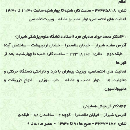
اعظم
تلفن: 37435818 - ساعت کار: شنبه تا چهارشنبه ساعت 11:30 تا 14:30
فعالیت های اختصاصی: نوار عصب و عضله – ویزیت تخصصی
41)دکتر محمد جواد هادیان فرد (استاد دانشگاه علوم پزشکی شیراز)
آدرس مطب: شیراز – خیابان ملاصدرا – خیابان اردیبهشت – ساختمان آینه
– طبقه دوم – تلفن: 32318102 - ساعات کار: شنبه تا چهارشنبه بعد از
ظهر ها
فعالیت های اختصاصی: ویزیت بیماران با درد و ناراحتی دستگاه حرکتی و
معلولیت ها – نوار عصب و عضله – طب سوزنی – انواع تزریقات و
مانیپولاسیون
42)دکتر کی نوش همایونی
آدرس: شیراز – خیابان ملاصدرا – کوچه 4 – ساختمان 88 – طبقه 5
تلفن: 36473152 - صبح ها : 9 تا 13:30 - عصر ها : 5 تا 9