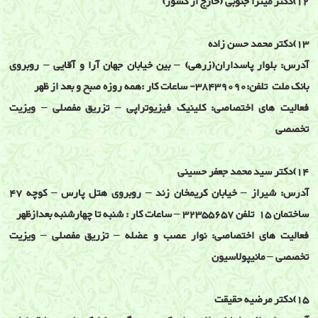
12)دکتر میترا جنوبی (خارج از کشور)
13)دکتر محمد حسن زاده
آدرس: بلوار پاسداران(زرهی) – بین خیابان جهان آرا و آقایی – روبروی
بانک ملت تلفن:38439090- ساعات کار :همه روزه صبح و بعد از ظهر
فعالیت های اختصاصی: کلینیک فیزیوتراپی – تزریق مفصلی – ویزیت
تخصصی
14)دکتر سید محمد جعفر حسینی
آدرس: شیراز – خیابان کریمخان زند – روبروی هتل پارس – کوچه 47
ساختمان 15 تلفن 32355657 – ساعات کار : شنبه تا چهارشنبه بعدازظهر
فعالیت های اختصاصی: نوار عصب و عضله – تزریق مفصلی – ویزیت
تخصصی – مانیپولاسیون
15)دکتر مرضیه حقیقت