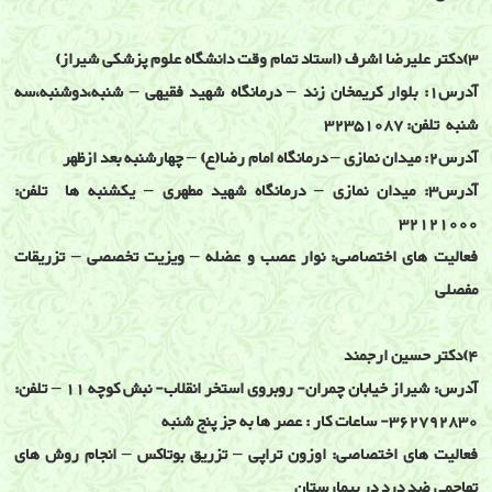
3)دکتر علیرضا اشرف (استاد تمام وقت دانشگاه علوم پزشکی شیراز)
آدرس1: بلوار کریمخان زند – درمانگاه شهید فقیهی – شنبه،دوشنبه،سه
شنبه تلفن: 32351087
آدرس2: میدان نمازی – درمانگاه امام رضا(ع) – چهارشنبه بعد ازظهر
آدرس3: میدان نمازی – درمانگاه شهید مطهری – یکشنبه ها تلفن:
32121000
فعالیت های اختصاصی: نوار عصب و عضله – ویزیت تخصصی – تزریقات
مفصلی
4)دکتر حسین ارجمند
آدرس: شیراز خیابان چمران- روبروی استخر انقلاب- نبش کوچه 11 – تلفن:
362792830- ساعات کار : عصر ها به جز پنج شنبه
فعالیت های اختصاصی: اوزون تراپی – تزریق بوتاکس – انجام روش های
تهاجمی ضد درد در بیمارستان