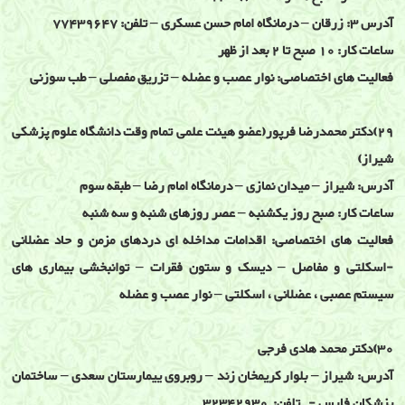
آدرس 3: زرقان – درمانگاه امام حسن عسکری – تلفن: 77439647
ساعات کار: 10 صبح تا 2 بعد از ظهر
فعالیت های اختصاصی: نوار عصب و عضله – تزریق مفصلی – طب سوزنی
29)دکتر محمدرضا فرپور(عضو هیئت علمی تمام وقت دانشگاه علوم پزشکی
شیراز)
آدرس: شیراز – میدان نمازی – درمانگاه امام رضا – طبقه سوم
ساعات کار: صبح روز یکشنبه – عصر روزهای شنبه و سه شنبه
فعالیت های اختصاصی: اقدامات مداخله ای دردهای مزمن و حاد عضلانی
-اسکلتی و مفاصل – دیسک و ستون فقرات – توانبخشی بیماری های
سیستم عصبی ، عضلانی ، اسکلتی – نوار عصب و عضله
30)دکتر محمد هادی فرجی
آدرس: شیراز – بلوار کریمخان زند – روبروی ییمارستان سعدی – ساختمان
پزشکان فارس - تلفن: 32342930