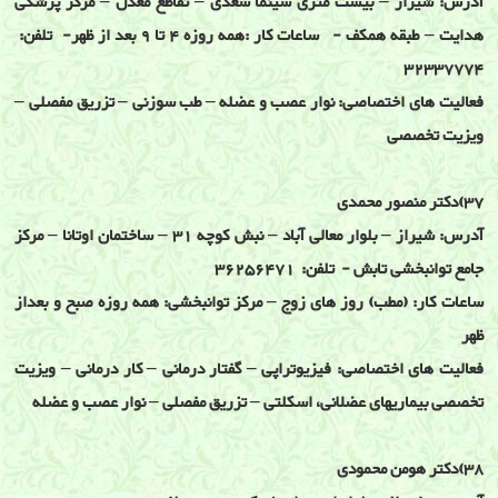
آدرس: شیراز – بیست متری سینما سعدی – تقاطع معدل – مرکز پزشکی
هدایت – طبقه همکف - ساعات کار :همه روزه 4 تا 9 بعد از ظهر- تلفن:
32337774
فعالیت های اختصاصی: نوار عصب و عضله – طب سوزنی – تزریق مفصلی –
ویزیت تخصصی
37)دکتر منصور محمدی
آدرس: شیراز – بلوار معالی آباد – نبش کوچه 31 – ساختمان اوتانا – مرکز
جامع توانبخشی تابش - تلفن: 36256471
ساعات کار: (مطب) روز های زوج – مرکز توانبخشی: همه روزه صبح و بعداز
ظهر
فعالیت های اختصاصی: فیزیوتراپی – گفتار درمانی – کار درمانی – ویزیت
تخصصی بیماریهای عضلانی، اسکلتی – تزریق مفصلی – نوار عصب و عضله
38)دکتر هومن محمودی