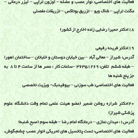
فعالیت های اختصاصی: نوار عصب و عضله – اوزون تراپی – لیزر درمانی –
مگنت تراپی – شاک ویو – تزریق بوتاکس – تزریقات مفصلی
18)دکتر حمیرا رضایی زاده (خارج از کشور)
19)دکتر فریده رفیعی
آدرس: شیراز – معالی آباد – بین خیابان دوستان و خلبانان – ساختمان اهورا
– طبقه ششم تلفن: 36351269 –ساعات کار : عصر ها از ساعت 4 تا 8 به
جز پنج شنبه ها
فعالیت های اختصاصی: طب سوزنی – بیوفیدبک- ویزیت تخصصی
20)دکتر شراره روشن ضمیر (عضو هیئت علمی تمام وقت دانشگاه علوم
پزشکی شیراز)
آدرس1: میدان نمازی – درمانگاه امام رضا – طبقه سوم (صبح شنبه)
فعالیت های اختصاصی: تست پتانسیل های تحریکی (نوار عصب چشم،گوش،