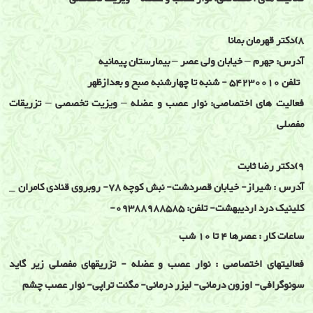
8)دکتر قهرمان بمانا
آدرس: جهرم – خیابان ولی عصر – بیمارستان پیمانیه
تلفن 54230010 - شنبه تا چهارشنبه صبح و بعدازظهر
فعالیت های اختصاصی: نوار عصب و عضله – ویزیت تخصصی – تزریقات
مفصلی
9)دکتر رضا ثابت
آدرس : شیراز- خیابان قصردشت- نبش کوچه 78- روبروی قنادی کامران _
کلینیک درد اردیبهشت- تلفن: 09388988585-
ساعات کار : عصرها 4 تا 10 شب
فعالیتهای اختصاصی : نوار عصب و عضله - تزریقهای مفصلی زیر گاید
سونوگرافی- اوزون درمانی- لیزر درمانی- مگنت تراپی- نوار عصب چشم