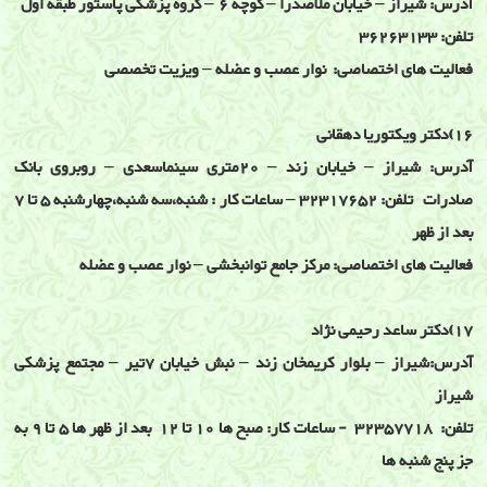
آدرس: شیراز – خیابان ملاصدرا – کوچه 6 – گروه پزشکی پاستور طبقه اول
تلفن: 36263133
فعالیت های اختصاصی: نوار عصب و عضله – ویزیت تخصصی
16)دکتر ویکتوریا دهقانی
آدرس: شیراز – خیابان زند – 20متری سینماسعدی – روبروی بانک
صادرات تلفن: 32317652 – ساعات کار : شنبه،سه شنبه،چهارشنبه 5 تا 7
بعد از ظهر
فعالیت های اختصاصی: مرکز جامع توانبخشی – نوار عصب و عضله
17)دکتر ساعد رحیمی نژاد
آدرس:شیراز – بلوار کریمخان زند – نبش خیابان 7تیر – مجتمع پزشکی
شیراز
تلفن: 32357718 - ساعات کار: صبح ها 10 تا 12 بعد از ظهر ها 5 تا 9 به
جز پنج شنبه ها