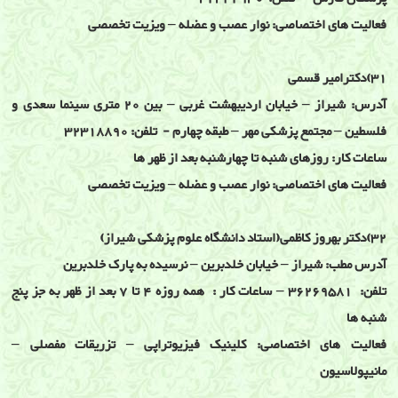
فعالیت های اختصاصی: نوار عصب و عضله – ویزیت تخصصی
31)دکترامیر قسمی
آدرس: شیراز – خیابان اردیبهشت غربی – بین 20 متری سینما سعدی و
فلسطین – مجتمع پزشکی مهر – طبقه چهارم - تلفن: 32318890
ساعات کار: روزهای شنبه تا چهارشنبه بعد از ظهر ها
فعالیت های اختصاصی: نوار عصب و عضله – ویزیت تخصصی
32)دکتر بهروز کاظمی(استاد دانشگاه علوم پزشکی شیراز)
آدرس مطب: شیراز – خیابان خلدبرین – نرسیده به پارک خلدبرین
تلفن: 36269581 – ساعات کار : همه روزه 4 تا 7 بعد از ظهر به جز پنج
شنبه ها
فعالیت های اختصاصی: کلینیک فیزیوتراپی – تزریقات مفصلی –
مانیپولاسیون