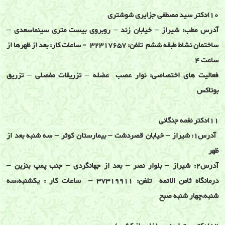
10)دکتر سید مصطفی جزایری شوشتری
آدرس مطب: شیراز – خیابان زند – روبروی بیست متری سینماسعدی –
ساختمان نشاط طبقه ششم تلفن: 32317657 - ساعات کار: بعد از ظهرها از
ساعت 4
فعالیت های اختصاصی: نوار عصب عضله – تزریقات مفصلی – تزریق
بوتاکس
11)دکتر نغمه جنگانی
آدرس1: شیراز – خیابان قصردشت – بیمارستان کوثر – سه شنبه بعد از
ظهر
آدرس2: شیراز – بلوار نصر – بعد از جهانگردی – جنب پمپ بنزین –
درمانگاه ثامن الائمه تلفن: 37319911 – ساعات کار : یکشنبه،سه
شنبه،چهار شنبه صبح