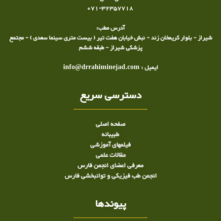
071-32357718
آدرس مطب:
شیراز - بلوار کریمخان زند - نبش خیابان هفت تیر ( بیست متری سینما سعدی ) - مجتمع
پزشکی شیراز - طبقه ششم
ایمیل : info@drrahiminejad.com
دسترسی سریع
صفحه اصلی
طبيبانه
فیلمهای آموزشی
مقالات علمی
معرفی اعضای انجمن فارس
انجمن طب فیزیکی و توانبخشی فارس
پیوندها