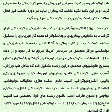
طب توانبخشی مجهز نمود. همچنين اين روش را به مراکز درمانی جامعه معرفی
کرد. او بر اين نکته تکيه داشت که بيماران نبايد در دوره نقاهت غير فعال
بمانند. دکتر راسک بعنوان پدر طب توانبخشی معرفی ميگردد.
در دهه 1950 الکتروميوگرافی نيز در کنار طب فيزيکی و توانبخشی قرار
گرفت تا به تشخيص بيماريهای نروماسکولار که عمده کار فيزياتری را تشکيل
ميدهد کمک نمايد. از نظر درمانی با آشنا شدن جامعه با طب فيزيکی و
توانبخشی مراکز متعددی در سرتاسر آمريکا شروع به کار نمود و از دهه
1960 تحقيقات طب توانبخشی در مرکز توجه قرار گرفت و با گسترش دانش
بتدريج فلوشيپهای متعددی دراين رشته تشکيل شد که شامل طب ورزش،
آسيب مغزی، توانبخشی قلبی، بيماريهای نوروماسکولار، نوروفيزيولوژی
بالينی، الکتروميوگرافی، آسيب نخاع، سکته مغزی، تحقيقات توانبخشی،
توانبخشی بيماريهای اعصاب، طب درد، طب توانبخشی اطفال، درمانهای
تهاجمی و ستون فقرات است. تاکنون رشته های فوق تخصصی طب آسيب
نخاع(1995)، درمان درد(1998)، طب توانبخشی اطفال(1999) مورد تائيد
قرار گرفته اند.