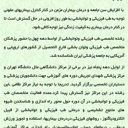
با افزايش سن جامعه و درمان بيماران مزمن در کنار کنترل بيماريهای عفونی
توجه به طب فيزيکی و توانبخشی به طور روزافزونی در حال گسترش است تا
در کنار درمان بيماری به کيفيت زندگی نيز توجه کافی شود.
رشته تخصصی طب فیزیکی وتوانبخشی از اواسط دهه چهل با حضور پزشکان
متخصص طب فیزیکی وتوان بخشی فارغ التحصیل از کشورهای اروپایی و
آمریکایی به جامعه پزشکی ایران شناسانده شد.
از اوایل دهه پنجاه نیز در برخی از مراکز دانشگاهی مثل دانشگاه تهران و
مرکز پزشکی شهدای تجریش دوره های آموزشی جهت دانشجویان پزشکی و
دستیاران تخصصی برگزار گردید. تدریجا با توجه به نیاز مراکز نظامی ,این
رشته در این مراکز نیز گسترش پیدا کرد.عمده فعالیت متخصصان طب
فیزیکی و توانبخشی در آن دوره حول محور راه اندازی و شناساندن شیوه
های متنوع تشخیصی و درمانی طب فیزیکی و توانبخشی از قبیل
الکترودیاگنوز ، روشهای فیزیکی دردرمان بیماریها، استفاده و تجویز ورزش
درمانی ، درمانهای دستی (مانیپولاسیون)، راه اندازی مراکز آموزشی