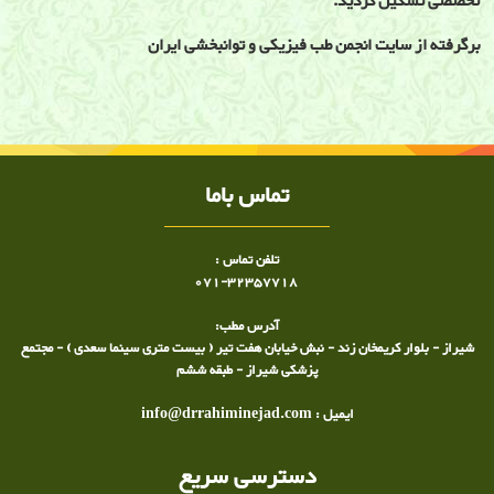
تخصصی تشکیل گردید.
برگرفته از سایت انجمن طب فیزیکی و توانبخشی ایران
تاریخچه طب فیزیکی و توانبخشی
تماس باما
تلفن تماس :
071-32357718
آدرس مطب:
شیراز - بلوار کریمخان زند - نبش خیابان هفت تیر ( بیست متری سینما سعدی ) - مجتمع
پزشکی شیراز - طبقه ششم
ایمیل : info@drrahiminejad.com
دسترسی سریع