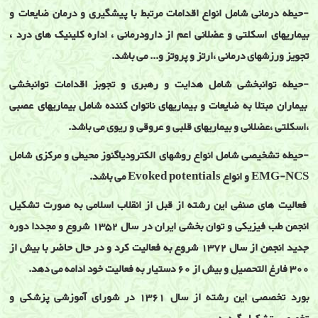
-حیطه درمانی شامل انواع اقدامات مرتبط با پیشگیری و درمان ضایعات و
بیماریهای اسکلتی و عضلانی اعم از دارودرمانی ، اداره کلینیک های درد ،
تجویز ورزشهای درمانی ،ارتز و پروتز و... می باشد.
-حیطه توانبخشی شامل هدایت و رهبری و تجوبز اقدامات توانبخشی
بیماران مبتلا به ضایعات و بیماریهای ناتوان کننده شامل بیماریهای عصبی
،اسکلتی ،عضلانی و بیماریهای قلبی و عروقی و ریوی می باشد.
-حیطه تشخیصی شامل انواع روشهای الکترودیاگنوز محیطی و مرکزی شامل
EMG-NCS و انواع Evoked potentials می باشد.
فعالیت های صنفی این رشته از قبل از انقلاب اسلامی به صورت تشکیل
انجمن طب فیزیکی و توان بخشی ایران در سال 1352 شروع و مجددا دوره
جدید انجمن از سال 1372 شروع به فعالیت کرد و در حال حاضر با بیش از
300 فارغ التحصیل و بیش از 60 دستیار به فعالیت خود ادامه می دهد.
بورد تخصصی این رشته از سال 1361 در شورای آموزشی پزشکی و