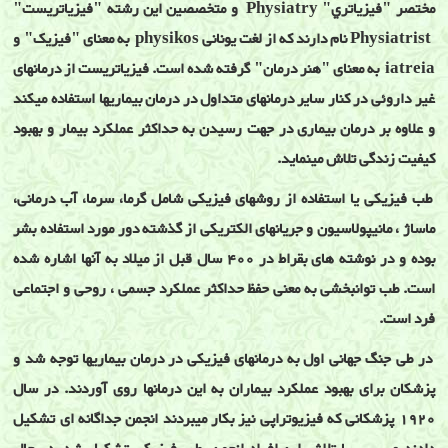
مختصر "فيزياتري" Physiatry و متخصصين اين رشته "فيزياتريست"
Physiatrist نام دارند که از لغت يونانی physikos به معنای "فيزيک" و
iatreia به معنای "هنر درمان" گرفته شده است. فيزياتريست از درمانهای
غير داروئی در کنار ساير درمانهای متداول در درمان بيماريها استفاده ميکند
و علاوه بر درمان بيماری در جهت رسيدن به حداکثر عملکرد بيمار و بهبود
کيفيت زندگی تلاش مينمايد.
طب فيزيکی يا استفاده از روشهای فيزيکی شامل گرما، سرما، آب درمانی،
ماساژ ، مانيپولاسيون و جريانهای الکتريکی از گذشته دور مورد استفاده بشر
بوده و در نوشته های بقراط در 400 سال قبل از ميلاد به آنها اشاره شده
است. طب توانبخشی به معنی حفظ حداکثر عملکرد جسمی ، روحی و اجتماعی
فرد است.
در طی جنگ جهانی اول به درمانهای فيزيکی در درمان بيماريها توجه شد و
پزشکان برای بهبود عملکرد بيماران به اين درمانها روی آوردند. در سال
1920 پزشکانی که فيزيوتراپی نيز بکار ميبردند انجمن جداگانه ای تشکيل