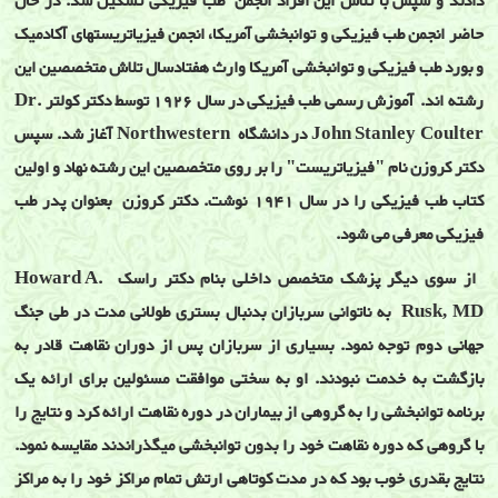
دادند و سپس با تلاش اين افراد انجمن طب فيزيکی تشکيل شد. در حال
حاضر انجمن طب فيزيکی و توانبخشی آمريکا، انجمن فيزياتريستهای آکادميک
و بورد طب فيزيکی و توانبخشی آمريکا وارث هفتادسال تلاش متخصصين اين
رشته اند. آموزش رسمی طب فيزيکی در سال 1926 توسط دکتر کولتر Dr.
John Stanley Coulter در دانشگاه Northwestern آغاز شد. سپس
دکتر کروزن نام "فيزياتريست" را بر روی متخصصين اين رشته نهاد و اولين
کتاب طب فيزيکی را در سال 1941 نوشت. دکتر کروزن بعنوان پدر طب
فيزيکی معرفی می شود.
از سوی ديگر پزشک متخصص داخلی بنام دکتر راسک Howard A.
Rusk, MD به ناتوانی سربازان بدنبال بستری طولانی مدت در طی جنگ
جهانی دوم توجه نمود. بسياری از سربازان پس از دوران نقاهت قادر به
بازگشت به خدمت نبودند. او به سختی موافقت مسئولين برای ارائه يک
برنامه توانبخشی را به گروهی از بيماران در دوره نقاهت ارائه کرد و نتايج را
با گروهی که دوره نقاهت خود را بدون توانبخشی ميگذراندند مقايسه نمود.
نتايج بقدری خوب بود که در مدت کوتاهی ارتش تمام مراکز خود را به مراکز