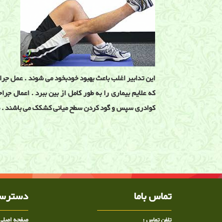
این تدابیر اغلب باعث بهبود خودبخود می شوند . عمل جرا
که علایم بیماری را به طور کامل از بین ببرد . اعمال 
کوادری سپس و گود کردن سطح میانی کشکک می باشند . مم
کندرومالاسی یا نرمی کشکک
نرمی کشکک ,زانو درد ,کوندرومالاسی ,ساییدگی کشکک, ساییدگی
ساعد رحیمی نژاد
تماس باما
دسترسی
صفحه اصلی
تلفن تماس :