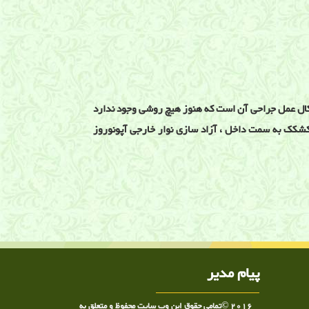
 اشکال عمل جراحی آن است که هنوز هیچ روشی وجود ندارد
ن کشکک به سمت داخل ، آزاد سازی نوار خارجی آپونوروز
زانو کلینیک درد ,دکتر ساعد رحیمی نژاد ,کلینیک درد دکتر
پیام مدیر
2016 ©تمامی حقوق این وب سایت محفوظ و متعلق به