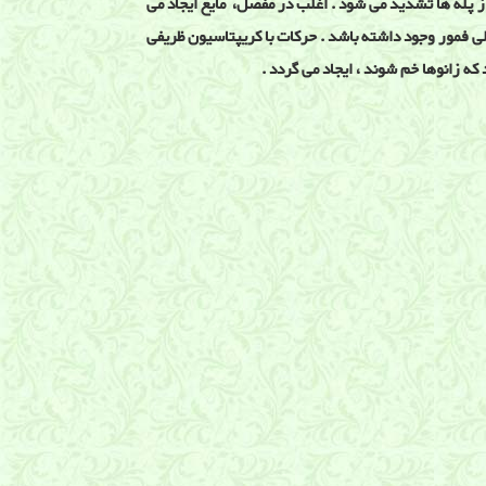
و پایین رفتن از پله ها تشدید می شود . اغلب در مفصل، مایع ایجاد می
فمور وجود داشته باشد . حرکات با کریپتاسیون ظریفی
ه زانوها خم شوند ، ایجاد می گردد .