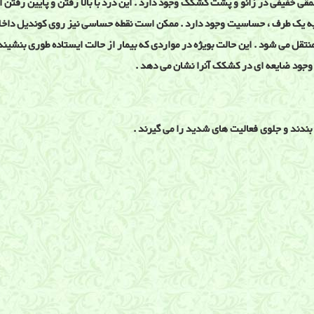
 دختر 15 تا 18 ساله است . درد عمقی خفیفی در زانو و پشت کشکک وجود دارد . این درد با بالا رفتن 
 یک طرف ، حساسیت وجود دارد . ممکن است نقطه حساسی نیز روی کوندیل داخلی 
قل می شود . این حالت بویژه در مواردی که بیمار از حالت ایستاده طوری بنشیند ک
وجود ضایعه ای در کشکک آنرا نشان می دهد .
می بندند و جلوی فعالیت های شدید را می گیرند .