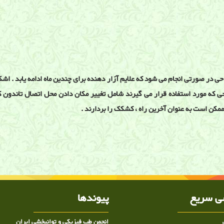
حی در صورتی انجام می شود که علایم آزار دهنده برای چندین ماه ادامه یابد .
جراحی که مورد استفاده قرار می گیرند شامل تغییر مکان دادن محل اتصال تاندو
کن است به عنوان آخرین راه ، کشکک را بردارند .
 کشکک زانو ,دکتر زانو درد شیراز ,درمان زانو درد شیراز ,درمان نرمی کشکک ,درمان 
 سریع
پیوندها
انجمن طب فیزیکی و توانبخشی ایران