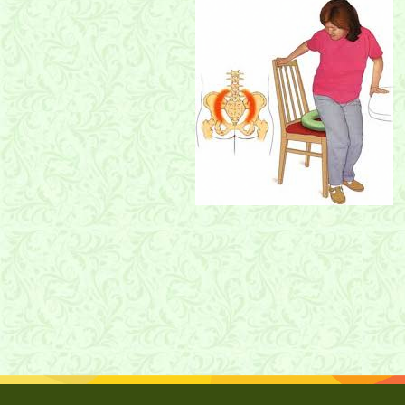
درد دنبالچه
درد دنبالچه, کوکسی دینی, تزریق دنبالچه,coccydinea, فیزیوتراپی دنبالچه,
درمان درد دنبالچه در شیراز, درمان فیزیوتراپی دنبالچه در شیراز, درمان کوکسی
دینی در شیراز, کلینیک درد ,کلینیک درد دکتر ساعد رحیمی نژاد ,دکتر ساعد
رحیمی نژاد, کلینیک درد شیراز